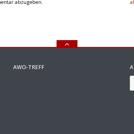
entar abzugeben.
a
AWO-TREFF
A
A