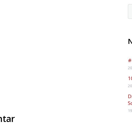
#
20
1
20
D
S
19
ntar