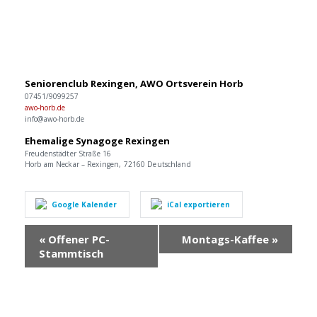
Seniorenclub Rexingen, AWO Ortsverein Horb
07451/9099257
awo-horb.de
info@awo-horb.de
Ehemalige Synagoge Rexingen
Freudenstädter Straße 16
Horb am Neckar – Rexingen
,
72160
Deutschland
Google Kalender
iCal exportieren
Veranstaltung
«
Offener PC-
Montags-Kaffee
»
Navigation
Stammtisch