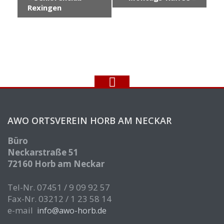
Navigation
Rexingen
AWO ORTSVEREIN HORB AM NECKAR
Büro
Neckarstraße 51
72160 Horb am Neckar
Tel-Nr. 07451 / 9 09 92 57
Fax-Nr. 03212 / 1 23 58 14
e-mail
info@awo-horb.de