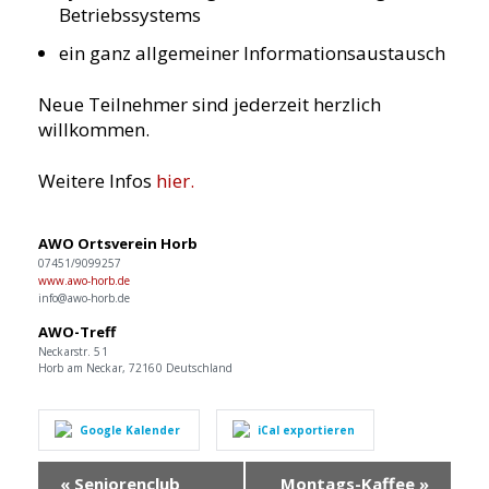
Betriebssystems
ein ganz allgemeiner Informationsaustausch
Neue Teilnehmer sind jederzeit herzlich
willkommen.
Weitere Infos
hier.
AWO Ortsverein Horb
07451/9099257
www.awo-horb.de
info@awo-horb.de
AWO-Treff
Neckarstr. 51
Horb am Neckar
,
72160
Deutschland
Google Kalender
iCal exportieren
Veranstaltung
«
Seniorenclub
Montags-Kaffee
»