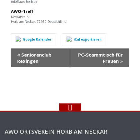
info@awo-horb.de
AWO-Treff
Neckarstr. 51
Horb am Neckar
,
72160
Deutschland
Google Kalender
iCal exportieren
Veranstaltung
«
Seniorenclub
PC-Stammtisch für
Navigation
Rexingen
Frauen
»
AWO ORTSVEREIN HORB AM NECKAR