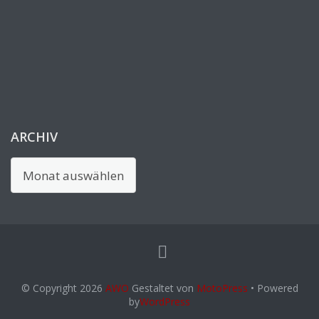
ARCHIV
Archiv
© Copyright 2026
AWO
Gestaltet von
MotoPress
• Powered
by
WordPress