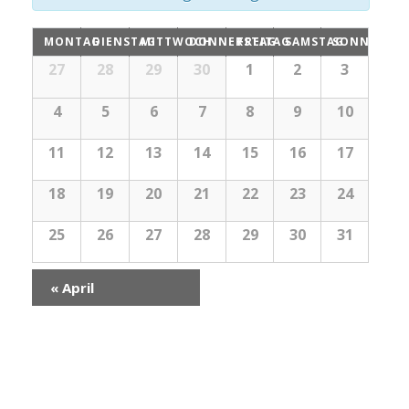
Kalender
MONTAG
DIENSTAG
MITTWOCH
DONNERSTAG
FREITAG
SAMSTAG
SONNTAG
Kalender
von
27
28
29
30
1
2
3
von
Veranstaltungen
Veranstaltungen
4
5
6
7
8
9
10
11
12
13
14
15
16
17
18
19
20
21
22
23
24
25
26
27
28
29
30
31
«
April