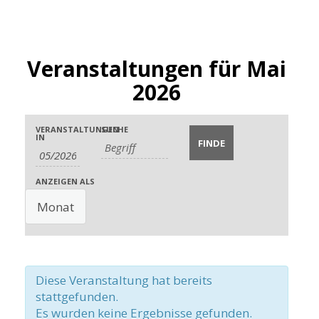
Veranstaltungen für Mai
2026
Veranstaltungen
Veranstaltungen
Veranstaltung
VERANSTALTUNGEN
SUCHE
IN
Suche
Suche
Ansichten-
und
Navigation
ANZEIGEN ALS
Ansichten,
Navigation
Diese Veranstaltung hat bereits
stattgefunden.
Es wurden keine Ergebnisse gefunden.